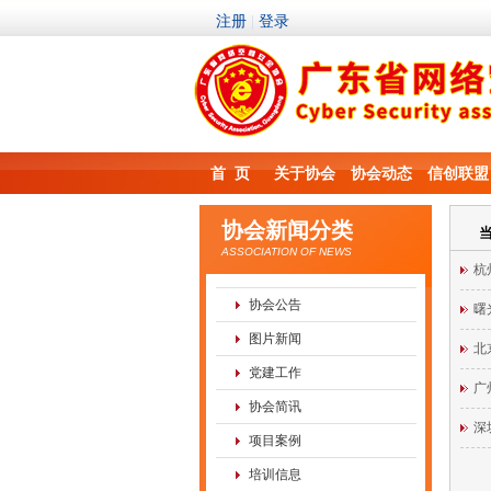
首 页
关于协会
协会动态
信创联盟
协会新闻分类
ASSOCIATION OF NEWS
杭
协会公告
曙
图片新闻
北
党建工作
广
协会简讯
深
项目案例
培训信息